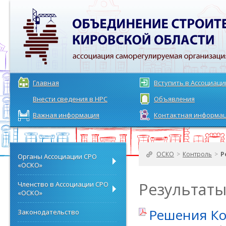
Главная
Вступить в Ассоциац
Внести сведения в НРС
Объявления
Важная информация
Контактная информа
ОСКО
>
Контроль
>
Р
Органы Ассоциации СРО
«ОСКО»
Результат
Членство в Ассоциации СРО
«ОСКО»
Решения Ко
Законодательство