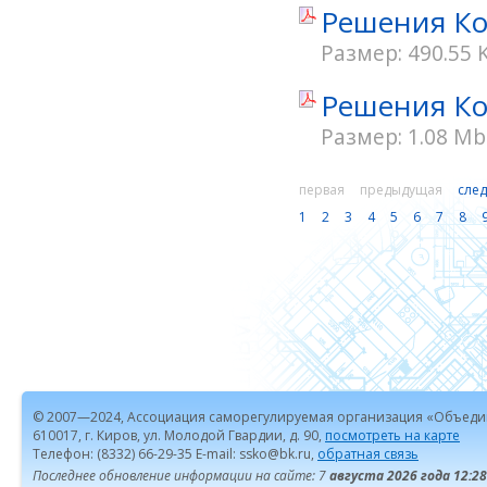
Решения Кон
Размер: 490.55 
Решения Кон
Размер: 1.08 Mb
первая
предыдущая
сле
1
2
3
4
5
6
7
8
© 2007—2024, Ассоциация саморегулируемая организация «Объеди
610017, г. Киров, ул. Молодой Гвардии, д. 90,
посмотреть на карте
Телефон: (8332) 66-29-35 E-mail: ssko@bk.ru,
обратная связь
Последнее обновление информации на сайте: 7
августа 2026 года 12:28