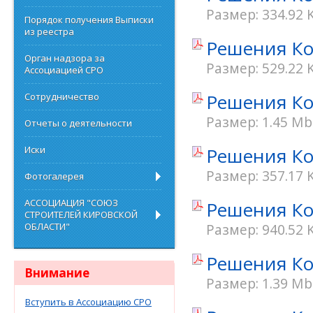
Размер: 334.92 
Порядок получения Выписки
из реестра
Решения Ко
Орган надзора за
Размер: 529.22 
Ассоциацией СРО
Решения Ко
Сотрудничество
Размер: 1.45 Mb
Отчеты о деятельности
Иски
Решения Ко
Размер: 357.17 
Фотогалерея
АССОЦИАЦИЯ "СОЮЗ
Решения Кон
СТРОИТЕЛЕЙ КИРОВСКОЙ
ОБЛАСТИ"
Размер: 940.52 
Решения Кон
Внимание
Размер: 1.39 Mb
Вступить в Ассоциацию СРО