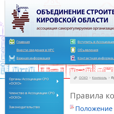
Главная
Вступить в Ассоциац
Внести сведения в НРС
Объявления
Важная информация
Контактная информа
ОСКО
>
Контроль
>
П
Органы Ассоциации СРО
«ОСКО»
Правила к
Членство в Ассоциации СРО
«ОСКО»
Положение 
Законодательство