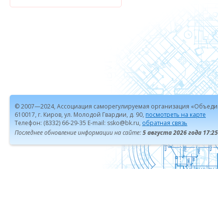
© 2007—2024, Ассоциация саморегулируемая организация «Объеди
610017, г. Киров, ул. Молодой Гвардии, д. 90,
посмотреть на карте
Телефон: (8332) 66-29-35 E-mail: ssko@bk.ru,
обратная связь
Последнее обновление информации на сайте:
5 августа 2026 года 17:25