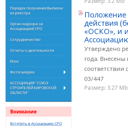
Размер: 3.2 Mb
Порядок получения Выписки
Положение 
из реестра
действия (
Орган надзора за
Ассоциацией СРО
«ОСКО», и 
Ассоциаци
Сотрудничество
Утверждено ре
Отчеты о деятельности
года. Внесены
Иски
соответствии с
Фотогалерея
03/447
АССОЦИАЦИЯ "СОЮЗ
Размер: 3.27 Mb
СТРОИТЕЛЕЙ КИРОВСКОЙ
ОБЛАСТИ"
Внимание
Вступить в Ассоциацию СРО