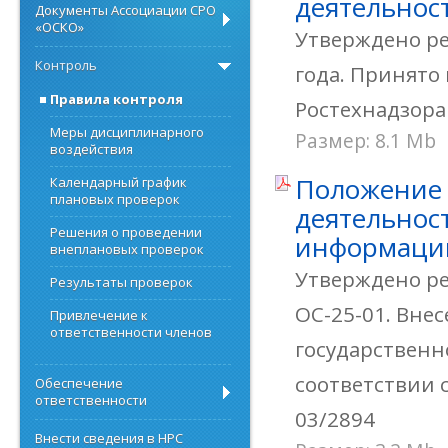
деятельнос
Документы Ассоциации СРО
«ОСКО»
Утверждено ре
Контроль
года. Принято
Правила контроля
Ростехнадзора 
Меры дисциплинарного
Размер: 8.1 Mb
воздействия
Положение 
Календарный график
плановых проверок
деятельнос
Решения о проведении
информации
внеплановых проверок
Утверждено ре
Результаты проверок
ОС-25-01. Вне
Привлечение к
ответственности членов
государственн
соответствии с
Обеспечение
ответственности
03/2894
Внести сведения в НРС