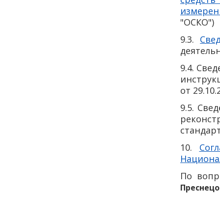
измерен
"ОСКО")
9.3.
Све
деятельн
9.4. Све
инструк
от 29.10.
9.5. Св
реконстр
стандарт
10.
Сог
Национа
По вопр
Преснецо