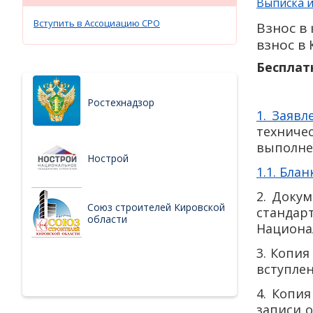
Выписка и
Вступить в Ассоциацию СРО
Взнос в
взнос в
Бесплат
Ростехнадзор
1. Заяв
техничес
выполнен
Нострой
1.1. Бла
2. Доку
Союз строителей Кировской
станда
области
Национа
3. Копия
вступлен
4. Копи
записи 