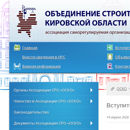
Главная
Вступит
Внести сведения в НРС
Объявл
Важная информация
Контак
ОСКО
Органы Ассоциации СРО «ОСКО»
Членство в Ассоциации СРО «ОСКО»
Вступит
Законодательство
14 апреля 2026
Документы Ассоциации СРО «ОСКО»