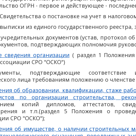
льство ОГРН - первое и действующее - последнее
 Свидетельства о постановке на учет в налогов
 выписки из единого государственного реестра,
 учредительных документов (устав, протокол об
окументов, подтверждающих полномочия руково
 сведения организации
( раздел 1 Положения
Ассоциации СРО "ОСКО")
ументы, подтверждающие соответствие и
ского лица требованиям положению о членстве 
ения об образовании, квалификации, стаже ра
истов по организации строительства, реко
ением копий дипломов, аттестатов, сви
ерения и т.п.(раздел 5 Положения о провед
ии СРО "ОСКО");
ения об имуществе, о наличии строительных м
 технологического оснащения, передвижных эне