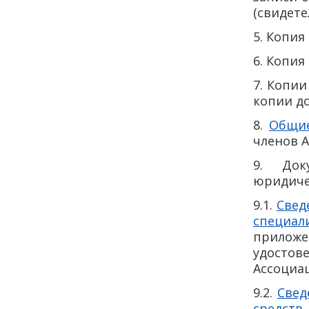
(свидете
5. Копия
6. Копия
7. Копии
копии д
8.
Общие
членов 
9. Док
юридиче
9.1.
Свед
специал
прилож
удостов
Ассоциац
9.2.
Свед
средств