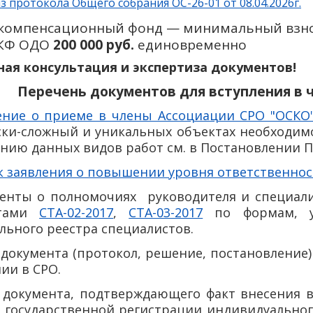
з протокола Общего собрания ОС-26-01 от 08.04.2026г.
 компенсационный фонд — минимальный взно
 КФ ОДО
200 000 руб.
единовременно
ная консультация и экспертиза документов!
Перечень документов для вступления в 
ление о приеме в члены Ассоциации СРО "ОСКО
ки-сложный и уникальных объектах необходимо 
ию данных видов работ см. в Постановлении Пра
нк заявления о повышении уровня ответственнос
менты о полномочиях руководителя и специал
ртами
СТА-02-2017
,
СТА-03-2017
по формам, у
льного реестра специалистов.
 документа (протокол, решение, постановление
ии в СРО.
я документа, подтверждающего факт внесения 
о государственной регистрации индивидуально