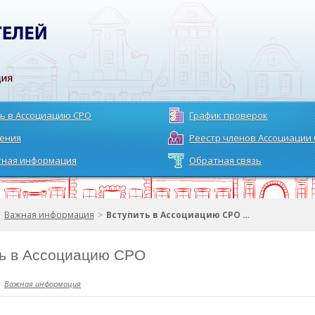
ь в Ассоциацию СРО
График проверок
ения
Реестр членов Ассоциации
тная информация
Обратная связь
>
Важная информация
>
Вступить в Ассоциацию СРО …
ь в Ассоциацию СРО
Важная информация