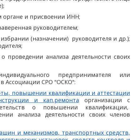
);
ом органе и присвоении ИНН;
 заверенная руководителем;
 избрании (назначении) руководителя и др.);
дителя;
 о проведении анализа деятельности своих
ндивидуального предпринимателя или
в Ассоциации СРО "ОСКО":
боты, повышении квалификации и аттестации
нструкции и кап.ремонта
организации с
детельств о повышении квалификации,
ении анализа деятельности своих членов
ашин и механизмов, транспортных средств,
ргетических установок, средств контроля и