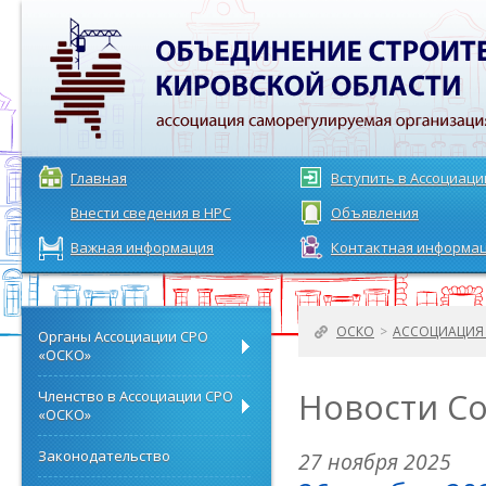
Главная
Вступить в Ассоциац
Внести сведения в НРС
Объявления
Важная информация
Контактная информа
ОСКО
>
АССОЦИАЦИЯ 
Органы Ассоциации СРО
«ОСКО»
Новости С
Членство в Ассоциации СРО
«ОСКО»
Законодательство
27 ноября 2025