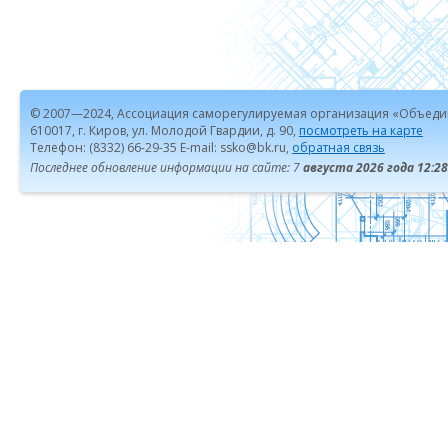
© 2007—2024, Ассоциация саморегулируемая организация «Объеди
610017, г. Киров, ул. Молодой Гвардии, д. 90,
посмотреть на карте
Телефон: (8332) 66-29-35 E-mail: ssko@bk.ru,
обратная связь
Последнее обновление информации на сайте: 7
августа 2026 года 12:28