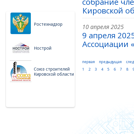
собрание чл
Кировской об
Ростехнадзор
10 апреля 2025
9 апреля 202
Ассоциации «
Нострой
первая
предыдущая
сле
Союз строителей
1
2
3
4
5
6
7
8
Кировской области