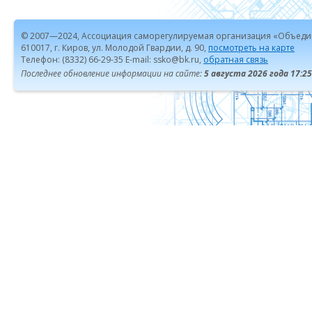
© 2007—2024, Ассоциация саморегулируемая организация «Объеди
610017, г. Киров, ул. Молодой Гвардии, д. 90,
посмотреть на карте
Телефон: (8332) 66-29-35 E-mail: ssko@bk.ru,
обратная связь
Последнее обновление информации на сайте:
5 августа 2026 года 17:25