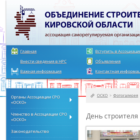
Главная
Вступить в Ассоциац
Внести сведения в НРС
Объявления
Важная информация
Контактная информа
ОСКО
>
Фотогалерея
Органы Ассоциации СРО
«ОСКО»
Членство в Ассоциации СРО
День строителя
«ОСКО»
Законодательство