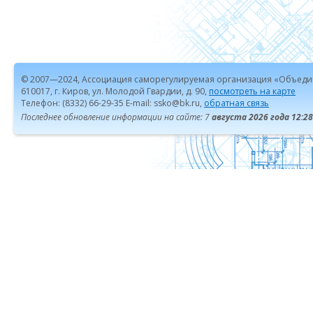
© 2007—2024, Ассоциация саморегулируемая организация «Объеди
610017, г. Киров, ул. Молодой Гвардии, д. 90,
посмотреть на карте
Телефон: (8332) 66-29-35 E-mail: ssko@bk.ru,
обратная связь
Последнее обновление информации на сайте: 7
августа 2026 года 12:28