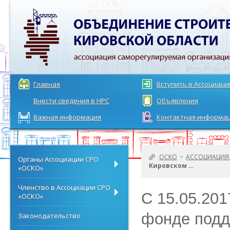
Главная
Вступить в Ассоциац
Внести сведения в НРС
Объявления
Важная информация
Контактная информа
ОСКО
>
АССОЦИАЦИЯ 
Органы Ассоциации СРО
Кировском …
«ОСКО»
Членство в Ассоциации СРО
С 15.05.201
«ОСКО»
фонде подд
Законодательство