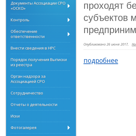
Документы Ассоциации СРО
проходят б
«ОСКО»
субъектов м
Контроль
предприним
Обеспечение
ответственности
Опубликовано 26 июня 2017,
Но
Внести сведения в НРС
подробнее
Порядок получения Выписки
из реестра
Орган надзора за
Ассоциацией СРО
Сотрудничество
Отчеты о деятельности
Иски
Фотогалерея