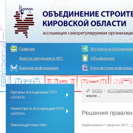
Главная
Вступить в Ассоциац
Внести сведения в НРС
Объявления
Важная информация
Контактная информа
ОСКО
>
АССОЦИАЦИЯ 
Органы Ассоциации СРО
июля …
«ОСКО»
Членство в Ассоциации СРО
Решения правлен
«ОСКО»
Законодательство
Опубликовано 1 августа 2011,