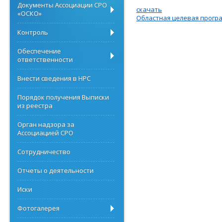
Документы Ассоциации СРО
скачать
«ОСКО»
Областная целевая програ
Контроль
Обеспечение
ответственности
Внести сведения в НРС
Порядок получения Выписки
из реестра
Орган надзора за
Ассоциацией СРО
Сотрудничество
Отчеты о деятельности
Иски
Фотогалерея