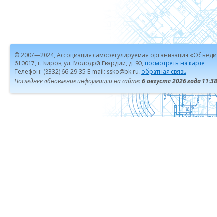
© 2007—2024, Ассоциация саморегулируемая организация «Объеди
610017, г. Киров, ул. Молодой Гвардии, д. 90,
посмотреть на карте
Телефон: (8332) 66-29-35 E-mail: ssko@bk.ru,
обратная связь
Последнее обновление информации на сайте:
6 августа 2026 года 11:38