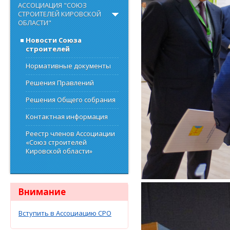
АССОЦИАЦИЯ "СОЮЗ
СТРОИТЕЛЕЙ КИРОВСКОЙ
ОБЛАСТИ"
Новости Союза
строителей
Нормативные документы
Решения Правлений
Решения Общего собрания
Контактная информация
Реестр членов Ассоциации
«Союз строителей
Кировской области»
Внимание
Вступить в Ассоциацию СРО