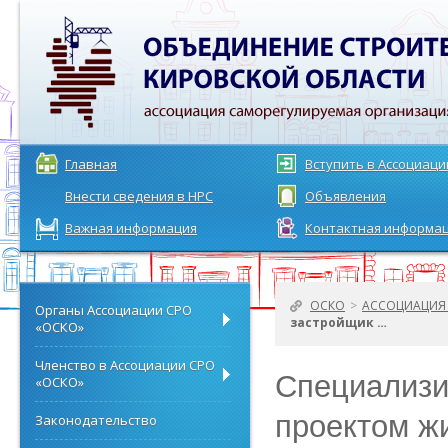
Главная
Вступить в Ассоциац
Внести сведения в НРС
Объявления
Важная информация
Контактная информа
ОСКО
>
АССОЦИАЦИЯ 
Органы Ассоциации СРО
застройщик …
«ОСКО»
Членство в Ассоциации СРО
Специализи
«ОСКО»
проектом ж
Законодательство