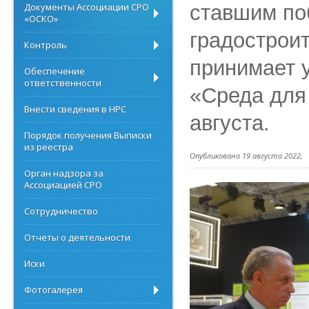
Документы Ассоциации СРО
ставшим по
«ОСКО»
градострои
Контроль
принимает 
Обеспечение
ответственности
«Среда для
Внести сведения в НРС
августа.
Порядок получения Выписки
из реестра
Опубликовано 19 августа 2022,
Орган надзора за
Ассоциацией СРО
Сотрудничество
Отчеты о деятельности
Иски
Фотогалерея