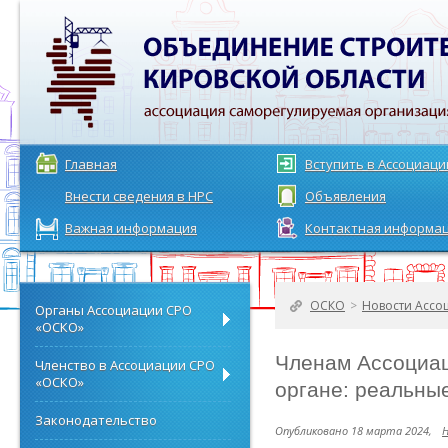
Главная
Вступить в Ассоциац
Внести сведения в НРС
Объявления
Важная информация
Контактная информа
ОСКО
>
Новости Ассо
Органы Ассоциации СРО
«ОСКО»
Членам Ассоциац
Членство в Ассоциации СРО
«ОСКО»
органе: реальные
Законодательство
Опубликовано 18 марта 2024,
Н