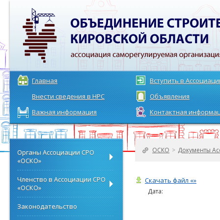
Главная
Вступить в Ассоциац
Внести сведения в НРС
Объявления
Важная информация
Контактная информа
ОСКО
>
Документы Ас
Органы Ассоциации СРО
«ОСКО»
Членство в Ассоциации СРО
Скачать файл «»
«ОСКО»
Дата:
Законодательство