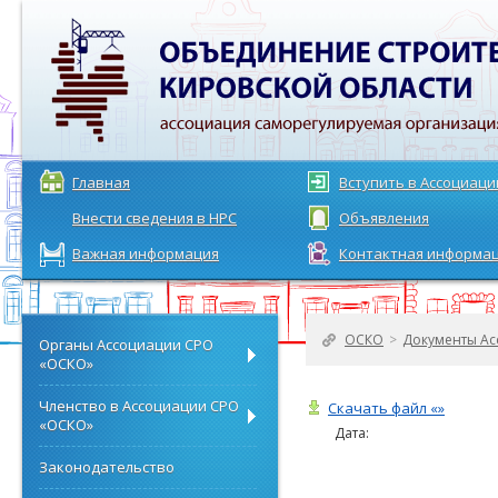
Главная
Вступить в Ассоциац
Внести сведения в НРС
Объявления
Важная информация
Контактная информа
ОСКО
>
Документы Ас
Органы Ассоциации СРО
«ОСКО»
Членство в Ассоциации СРО
Скачать файл «»
«ОСКО»
Дата:
Законодательство