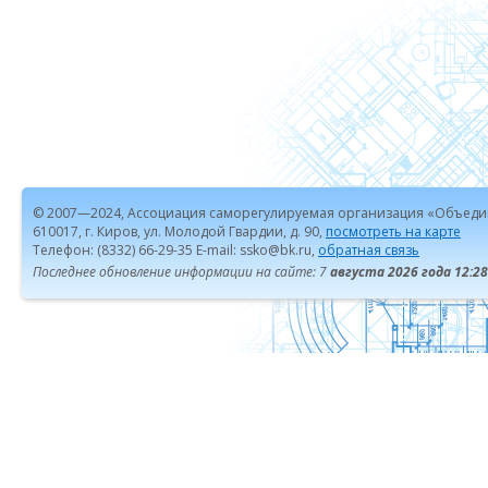
© 2007—2024, Ассоциация саморегулируемая организация «Объеди
610017, г. Киров, ул. Молодой Гвардии, д. 90,
посмотреть на карте
Телефон: (8332) 66-29-35 E-mail: ssko@bk.ru,
обратная связь
Последнее обновление информации на сайте: 7
августа 2026 года 12:28