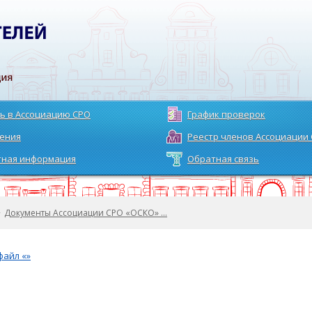
ь в Ассоциацию СРО
График проверок
ения
Реестр членов Ассоциации
тная информация
Обратная связь
>
Документы Ассоциации СРО «ОСКО» …
файл «»