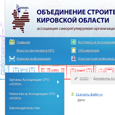
Главная
Вступить в Ассоциац
Внести сведения в НРС
Объявления
Важная информация
Контактная информа
ОСКО
>
Документы Ас
Органы Ассоциации СРО
«ОСКО»
Членство в Ассоциации СРО
Скачать файл «»
«ОСКО»
Дата:
Законодательство