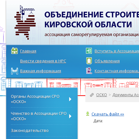
Главная
Вступить в Ассоциац
Внести сведения в НРС
Объявления
Важная информация
Контактная информа
ОСКО
>
Документы Ас
Органы Ассоциации СРО
«ОСКО»
Членство в Ассоциации СРО
Скачать файл «»
«ОСКО»
Дата:
Законодательство