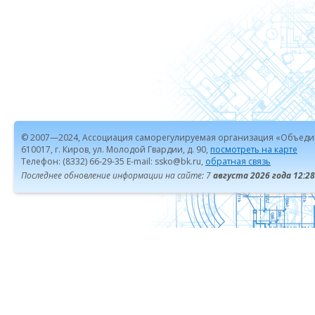
© 2007—2024, Ассоциация саморегулируемая организация «Объеди
610017, г. Киров, ул. Молодой Гвардии, д. 90,
посмотреть на карте
Телефон: (8332) 66-29-35 E-mail: ssko@bk.ru,
обратная связь
Последнее обновление информации на сайте: 7
августа 2026 года 12:28