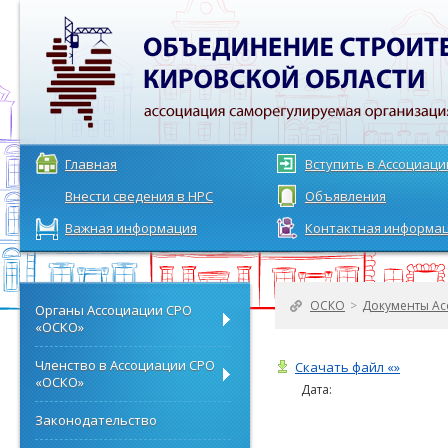
Главная
Вступить в Ассоциац
Внести сведения в НРС
Объявления
Важная информация
Контактная информа
ОСКО
>
Документы Ас
Органы Ассоциации СРО
«ОСКО»
Членство в Ассоциации СРО
Скачать файл «»
«ОСКО»
Дата:
Законодательство