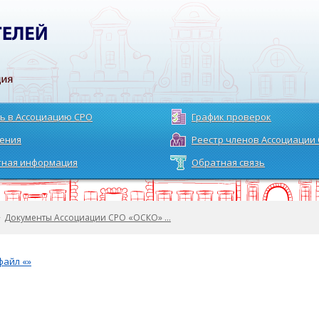
ь в Ассоциацию СРО
График проверок
ения
Реестр членов Ассоциации
тная информация
Обратная связь
>
Документы Ассоциации СРО «ОСКО» …
файл «»