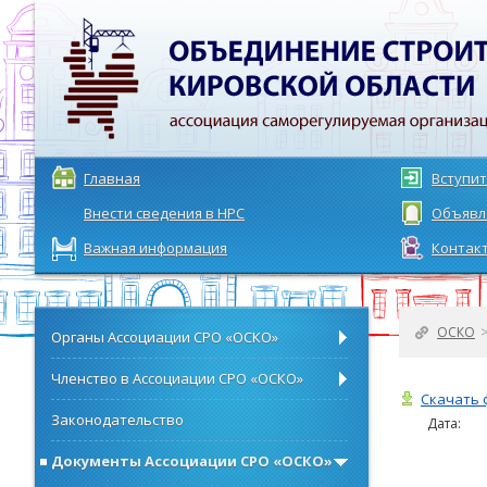
Главная
Вступит
Внести сведения в НРС
Объявл
Важная информация
Контак
ОСКО
Органы Ассоциации СРО «ОСКО»
Членство в Ассоциации СРО «ОСКО»
Скачать 
Законодательство
Дата:
Документы Ассоциации СРО «ОСКО»