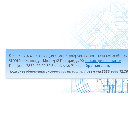
© 2007—2024, Ассоциация саморегулируемая организация «Объеди
610017, г. Киров, ул. Молодой Гвардии, д. 90,
посмотреть на карте
Телефон: (8332) 66-29-35 E-mail: ssko@bk.ru,
обратная связь
Последнее обновление информации на сайте: 7
августа 2026 года 12:28