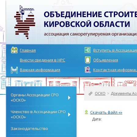
Главная
Вступить в Ассоциац
Внести сведения в НРС
Объявления
Важная информация
Контактная информа
ОСКО
>
Документы Ас
Органы Ассоциации СРО
«ОСКО»
Членство в Ассоциации СРО
Скачать файл «»
«ОСКО»
Дата:
Законодательство