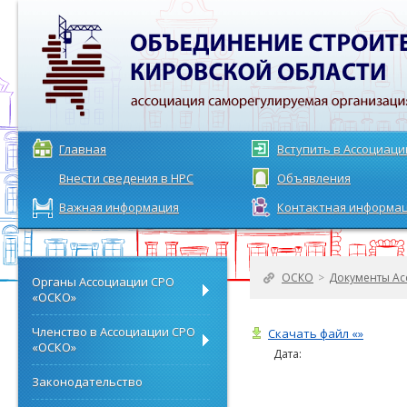
Главная
Вступить в Ассоциац
Внести сведения в НРС
Объявления
Важная информация
Контактная информа
ОСКО
>
Документы Ас
Органы Ассоциации СРО
«ОСКО»
Членство в Ассоциации СРО
Скачать файл «»
«ОСКО»
Дата:
Законодательство