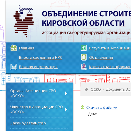
Главная
Вступить в Ассоциац
Внести сведения в НРС
Объявления
Важная информация
Контактная информа
ОСКО
>
Документы Ас
Органы Ассоциации СРО
«ОСКО»
Членство в Ассоциации СРО
Скачать файл «»
«ОСКО»
Дата:
Законодательство