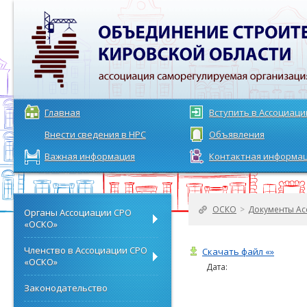
Главная
Вступить в Ассоциац
Внести сведения в НРС
Объявления
Важная информация
Контактная информа
ОСКО
>
Документы Ас
Органы Ассоциации СРО
«ОСКО»
Членство в Ассоциации СРО
Скачать файл «»
«ОСКО»
Дата:
Законодательство